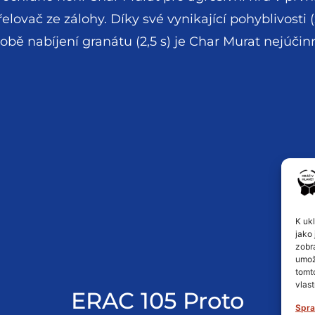
elovač ze zálohy. Díky své vynikající pohyblivosti
době nabíjení granátu (2,5 s) je Char Murat nejúči
K uk
jako 
zobr
umož
tomt
vlast
ERAC 105 Proto
Spra