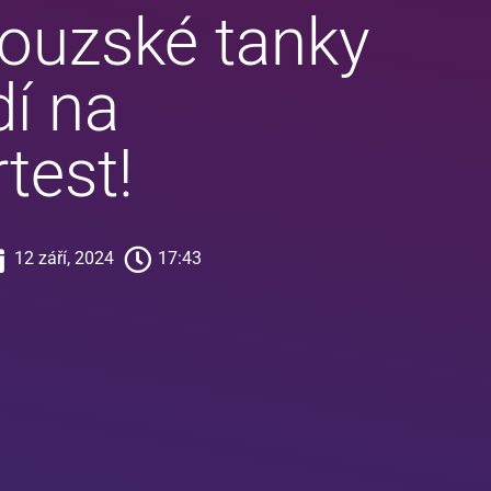
couzské tanky
dí na
test!
12 září, 2024
17:43