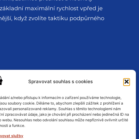
 (základní maximální rychlost vpřed je
nnější, když zvolíte taktiku podpůrného
Spravovat souhlas s cookies
ládání a/nebo přístupu k informacím o zařízení používáme technologie,
jsou soubory cookie. Děláme to, abychom zlepšili zážitek z prohlížení a
azovali personalizované reklamy. Souhlas s těmito technologiemi nám
ní zpracovávat údaje, jako je chování při procházení nebo jedinečná ID na
o webu. Nesouhlas nebo odvolání souhlasu může nepříznivě ovlivnit určité
nosti a funkce.
vovat služby