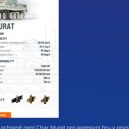
hraně není Char Murat pro agresivní hru v první 