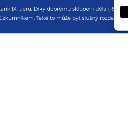
ank IX. tieru. Díky dobrému sklopení děla (-8°) dě
zkumníkem. Také to může být slušný rozdavač poš