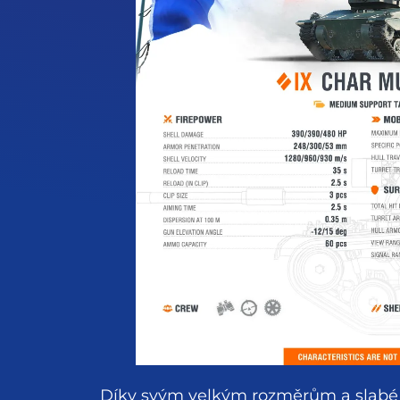
Díky svým velkým rozměrům a slabé oc