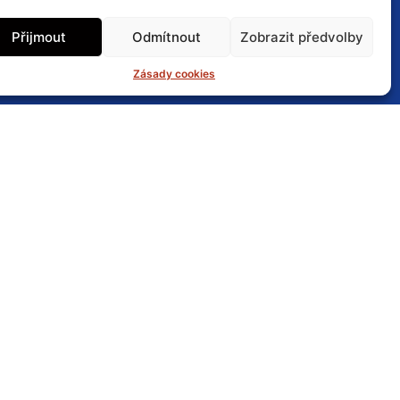
la a umístění na menší straně LT
Přijmout
Odmítnout
Zobrazit předvolby
kození, díky skvělé přesnosti
Zásady cookies