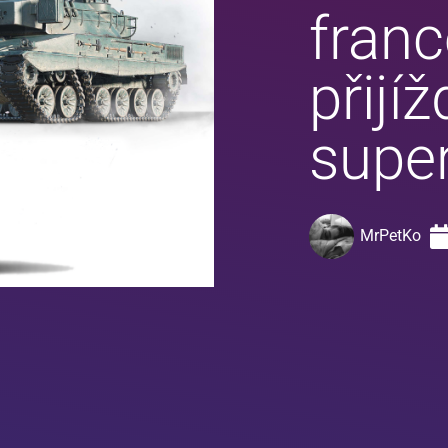
fran
přijíž
super
MrPetKo