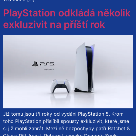
PlayStation odkládá několik
exkluzivit na příští rok
Již tomu jsou tři roky od vydání PlayStation 5. Krom
toho PlayStation přislíbil spousty exkluzivit, které jsme
si již mohli zahrát. Mezi ně bezpochyby patří Ratchet &
Clank: Rift Apart, Returnal, remake Demon’s Souls,