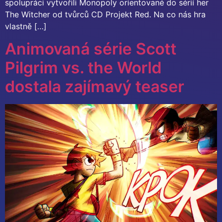
spolupráci vytvořili Monopoly orientované do sérií her
The Witcher od tvůrců CD Projekt Red. Na co nás hra
vlastně […]
Animovaná série Scott
Pilgrim vs. the World
dostala zajímavý teaser