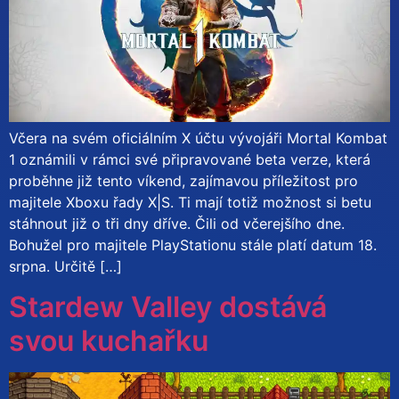
Včera na svém oficiálním X účtu vývojáři Mortal Kombat
1 oznámili v rámci své připravované beta verze, která
proběhne již tento víkend, zajímavou příležitost pro
majitele Xboxu řady X|S. Ti mají totiž možnost si betu
stáhnout již o tři dny dříve. Čili od včerejšího dne.
Bohužel pro majitele PlayStationu stále platí datum 18.
srpna. Určitě […]
Stardew Valley dostává
svou kuchařku