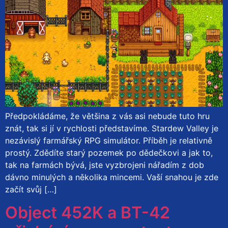
Předpokládáme, že většina z vás asi nebude tuto hru
znát, tak si jí v rychlosti představíme. Stardew Valley je
nezávislý farmářský RPG simulátor. Příběh je relativně
prostý. Zdědíte starý pozemek po dědečkovi a jak to,
tak na farmách bývá, jste vyzbrojeni nářadím z dob
dávno minulých a několika mincemi. Vaší snahou je zde
začít svůj […]
Object 452K a BT-42