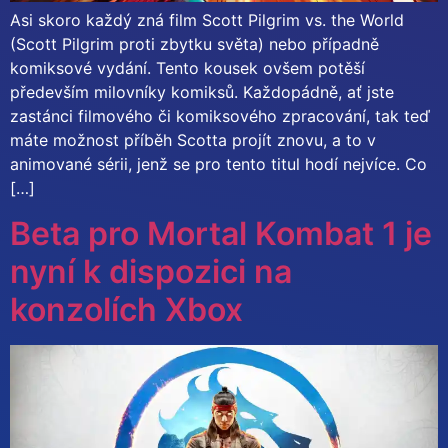
Asi skoro každý zná film Scott Pilgrim vs. the World
(Scott Pilgrim proti zbytku světa) nebo případně
komiksové vydání. Tento kousek ovšem potěší
především milovníky komiksů. Každopádně, ať jste
zastánci filmového či komiksového zpracování, tak teď
máte možnost příběh Scotta projít znovu, a to v
animované sérii, jenž se pro tento titul hodí nejvíce. Co
[…]
Beta pro Mortal Kombat 1 je
nyní k dispozici na
konzolích Xbox