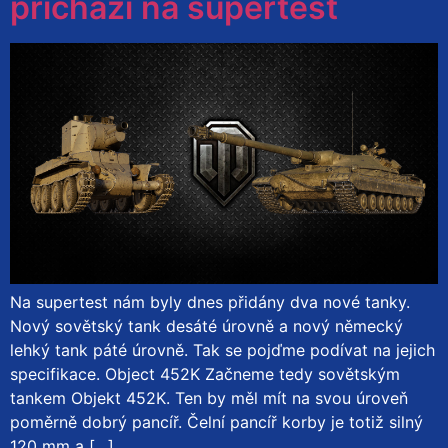
přichází na supertest
Na supertest nám byly dnes přidány dva nové tanky.
Nový sovětský tank desáté úrovně a nový německý
lehký tank páté úrovně. Tak se pojďme podívat na jejich
specifikace. Object 452K Začneme tedy sovětským
tankem Objekt 452K. Ten by měl mít na svou úroveň
poměrně dobrý pancíř. Čelní pancíř korby je totiž silný
120 mm a […]