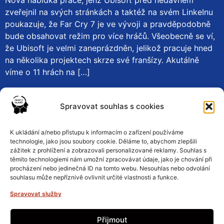
Nová nabídka práce, jenž Ubisoft před nedávnem
zveřejnil na svých stránkách a taktéž na svém LinkeInu
poukazuje, že Far Cry 7 je ve vývoji a pravděpodobně
bude obsahovat režim pro více hráčů. Všeobecně se ví,
že Ubisoft je velmi zaneprázdněn, jelikož pracuje hned
na několika projektech skrze své franšízy. Akutálně
víme o 11 hrách na […]
←
Previous
Next
→
Spravovat souhlas s cookies
K ukládání a/nebo přístupu k informacím o zařízení používáme
Zásady ochrany osobních údajů
technologie, jako jsou soubory cookie. Děláme to, abychom zlepšili
zážitek z prohlížení a zobrazovali personalizované reklamy. Souhlas s
těmito technologiemi nám umožní zpracovávat údaje, jako je chování při
procházení nebo jedinečná ID na tomto webu. Nesouhlas nebo odvolání
Podmínky a pravidla
souhlasu může nepříznivě ovlivnit určité vlastnosti a funkce.
Spravovat služby
Zásady cookies
Přijmout