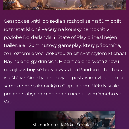
Gearbox se vrátil do sedla a rozhodl se hráčům opět
rozmetat klidné večery na kousky, tentokrát v
podobě Borderlands 4. State of Play přinesl nejen
trailer, ale i 20minutový gameplay, který připomíná,
že i roztomilé věci dokážou zničit svět stylem Michael
Bay na energy drincích. Hráči z celého světa znovu
nazují kovbojské boty a vyrazí na Pandoru – tentokrát
v ještě větším stylu, s novými postavami, zbraněmi a
samozřejmě s ikonickým Claptrapem. Někdy si ale
přejeme, abychom ho mohli nechat zamčeného ve
Vaultu.
Kliknutím na tlačítko 'Souhlasím'