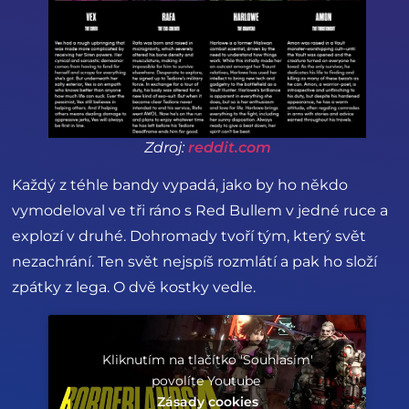
Zdroj:
reddit.com
Každý z téhle bandy vypadá, jako by ho někdo
vymodeloval ve tři ráno s Red Bullem v jedné ruce a
explozí v druhé. Dohromady tvoří tým, který svět
nezachrání. Ten svět nejspíš rozmlátí a pak ho složí
zpátky z lega. O dvě kostky vedle.
Kliknutím na tlačítko 'Souhlasím'
povolíte Youtube
Zásady cookies