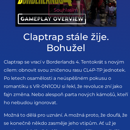
Souhlasím
Claptrap stále žije.
Bohužel
Claptrap se vrací v Borderlands 4. Tentokrát s novým
cílem: obnovit svou zničenou rasu CL4P-TP jednotek.
Po letech osamělosti a neúspěšném pokusu o
romantiku s VR-0N1COU si řekl, že revoluce zní jako
fajn změna. Nebo alespoň parta nových kámošů, kteří
ho nebudou ignorovat.
Možná to dělá pro uznání. A možná proto, že doufá, že
se konečně někdo zasměje jeho vtipům. Ať už je