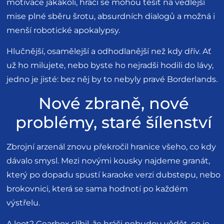
motivace jakákoli, hráči se mohou těšit na vedlejší
mise plné sběru šrotu, absurdních dialogů a možná i
menší robotické apokalypsy.
Hlučnější, osamělejší a odhodlanější než kdy dřív. Ať
už ho milujete, nebo byste ho nejradši hodili do lávy,
jedno je jisté: bez něj by to nebyly pravé Borderlands.
Nové zbraně, nové
problémy, staré šílenství
Zbrojní arzenál znovu překročil hranice všeho, co kdy
dávalo smysl. Mezi novými kousky najdeme granát,
který po dopadu spustí karaoke verzi dubstepu, nebo
brokovnici, která se sama hodnotí po každém
výstřelu.
A loot? Gearbox slíbil, že hráči nebudou vědět, co je