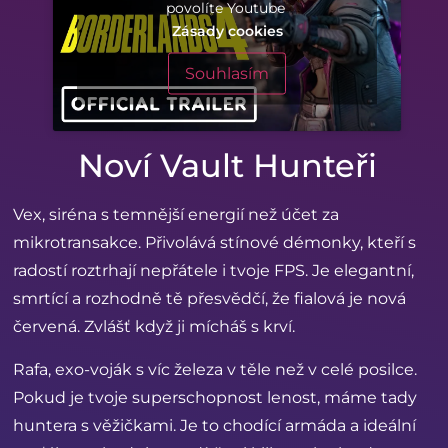
povolíte Youtube
Zásady cookies
Souhlasím
Noví Vault Hunteři
Vex, siréna s temnější energií než účet za
mikrotransakce. Přivolává stínové démonky, kteří s
radostí roztrhají nepřátele i tvoje FPS. Je elegantní,
smrtící a rozhodně tě přesvědčí, že fialová je nová
červená. Zvlášť když ji mícháš s krví.
Rafa, exo-voják s víc železa v těle než v celé posilce.
Pokud je tvoje superschopnost lenost, máme tady
huntera s věžičkami. Je to chodící armáda a ideální