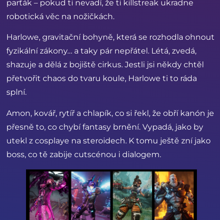
parťák – pokud ti nevadí, že ti killstreak ukradne
robotická věc na nožičkách.
Harlowe, gravitační bohyně, která se rozhodla ohnout
fyzikální zákony… a taky pár nepřátel. Létá, zvedá,
shazuje a dělá z bojiště cirkus. Jestli jsi někdy chtěl
přetvořit chaos do tvaru koule, Harlowe ti to ráda
splní.
Amon, kovář, rytíř a chlapík, co si řekl, že obří kanón je
přesně to, co chybí fantasy brnění. Vypadá, jako by
utekl z cosplaye na steroidech. K tomu ještě zní jako
boss, co tě zabije cutscénou i dialogem.