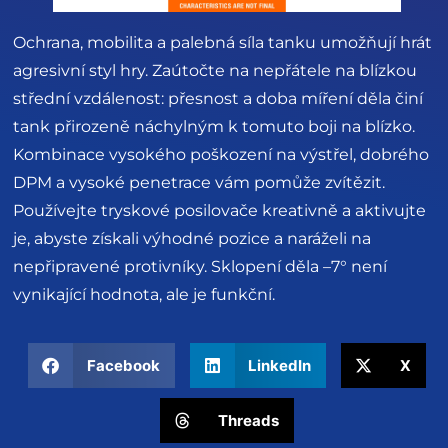
Ochrana, mobilita a palebná síla tanku umožňují hrát
agresivní styl hry. Zaútočte na nepřátele na blízkou
střední vzdálenost: přesnost a doba míření děla činí
tank přirozeně náchylným k tomuto boji na blízko.
Kombinace vysokého poškození na výstřel, dobrého
DPM a vysoké penetrace vám pomůže zvítězit.
Používejte tryskové posilovače kreativně a aktivujte
je, abyste získali výhodné pozice a naráželi na
nepřipravené protivníky. Sklopení děla –7° není
vynikající hodnota, ale je funkční.
Facebook
LinkedIn
X
Threads