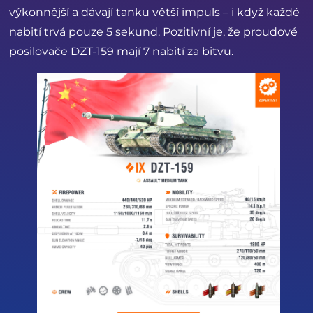
výkonnější a dávají tanku větší impuls – i když každé
nabití trvá pouze 5 sekund. Pozitivní je, že proudové
posilovače DZT-159 mají 7 nabití za bitvu.