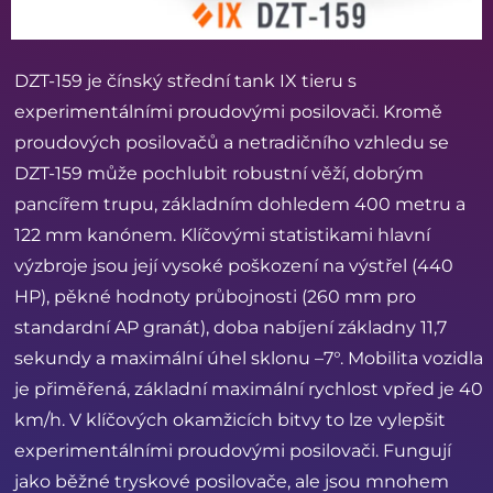
DZT-159 je čínský střední tank IX tieru s
experimentálními proudovými posilovači. Kromě
proudových posilovačů a netradičního vzhledu se
DZT-159 může pochlubit robustní věží, dobrým
pancířem trupu, základním dohledem 400 metru a
122 mm kanónem. Klíčovými statistikami hlavní
výzbroje jsou její vysoké poškození na výstřel (440
HP), pěkné hodnoty průbojnosti (260 mm pro
standardní AP granát), doba nabíjení základny 11,7
sekundy a maximální úhel sklonu –7°. Mobilita vozidla
je přiměřená, základní maximální rychlost vpřed je 40
km/h. V klíčových okamžicích bitvy to lze vylepšit
experimentálními proudovými posilovači. Fungují
jako běžné tryskové posilovače, ale jsou mnohem