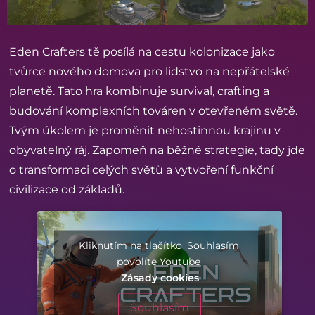
Eden Crafters tě posílá na cestu kolonizace jako
tvůrce nového domova pro lidstvo na nepřátelské
planetě. Tato hra kombinuje survival, crafting a
budování komplexních továren v otevřeném světě.
Tvým úkolem je proměnit nehostinnou krajinu v
obyvatelný ráj. Zapomeň na běžné strategie, tady jde
o transformaci celých světů a vytvoření funkční
civilizace od základů.
Kliknutím na tlačítko 'Souhlasím'
povolíte Youtube
Zásady cookies
Souhlasím