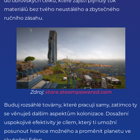
do obrovských celků, které zajistí plynulý tok
materiálů bez tvého neustálého a zbytečného
ručního zásahu.
Zdroj:
store.steampowered.com
Buduj rozsáhlé továrny, které pracují samy, zatímco ty
se věnuješ dalším aspektům kolonizace. Dosažení
uspokojivé efektivity je cílem, který ti umožní
posunout hranice možného a proměnit planetu ve
skutečný Eden.