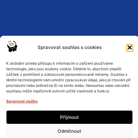
Spravovat souhlas s cookies
Zásady ochrany osobních údajů
K ukládání a/nebo přístupu k informacím o zařízení používáme
technologie, jako jsou soubory cookie. Děláme to, abychom zlepšili
zážitek z prohlížení a zobrazovali personalizované reklamy. Souhlas s
těmito technologiemi nám umožní zpracovávat údaje, jako je chování při
Podmínky a pravidla
procházení nebo jedinečná ID na tomto webu. Nesouhlas nebo odvolání
souhlasu může nepříznivě ovlivnit určité vlastnosti a funkce.
Spravovat služby
Zásady cookies
Přijmout
Odmítnout