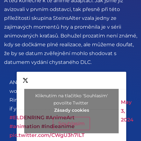
A teď konečně k té anime adaptaci. Jak jsme již
avizovali v prvním odstavci, tak přesně při této
příležitosti skupina SteinsAlter vzala jedny ze
zajímavých momentů hry a proměnila je v sérii
animovaných kraťasů. Bohužel prozatím není známé,
kdy se dočkáme plné realizace, ale můžeme doufat,
že by se datum zvěřejnění mohlo shodovat s
datumem vydání chystaného DLC.
ANIMATORS, we are currently
working on animating Elden
Kliknutím na tlačítko 'Souhlasím'
Ring anime shots, hit me up
May
povolíte Twitter
— SteinsAlter
if you're interested
Zásady cookies
3,
(@SteinsAlter)
#ELDENRING
#AnimeArt
2024
Souhlasím
#animation
#indieanime
pic.twitter.com/CWgU3h7lLT