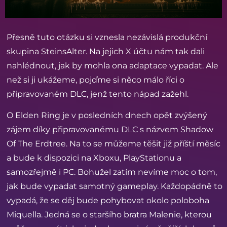
Přesně tuto otázku si vznesla nezávislá produkční
skupina SteinsAlter. Na jejich X účtu nám tak dali
nahlédnout, jak by mohla ona adaptace vypadat. Ale
než si ji ukážeme, pojďme si něco málo říci o
připravovaném DLC, jenž tento nápad zažehl.
O Elden Ring je v posledních dnech opět zvýšený
zájem díky připravovanému DLC s názvem Shadow
Of The Erdtree. Na to se můžeme těšit již příští měsíc
a bude k dispozici na Xboxu, PlayStationu a
samozřejmě i PC. Bohužel zatím nevíme moc o tom,
jak bude vypadat samotný gameplay. Každopádně to
vypadá, že se děj bude pohybovat okolo poloboha
Miquella. Jedná se o staršího bratra Malenie, kterou