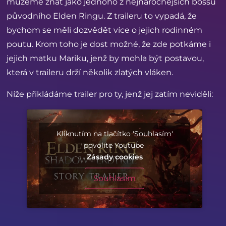
můžeme znát jako jednoho z nejnáročnějších bossů
původního Elden Ringu. Z traileru to vypadá, že
bychom se měli dozvědět více o jejich rodinném
poutu. Krom toho je dost možné, že zde potkáme i
jejich matku Mariku, jenž by mohla být postavou,
která v traileru drží několik zlatých vláken.
Níže přikládáme trailer pro ty, jenž jej zatím neviděli:
Kliknutím na tlačítko 'Souhlasím'
povolíte Youtube
Zásady cookies
Souhlasím