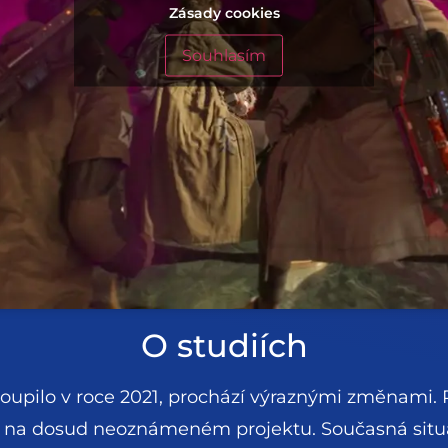
Zásady cookies
Souhlasím
O studiích
koupilo v roce 2021, prochází výraznými změnami. P
 na dosud neoznámeném projektu. Současná situa