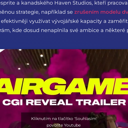
Firesprite a kanadského Haven Studios, kteří praco
ěnou strategie, například se
zrušením modelu d
 efektivněji využívat vývojářské kapacity a zaměřit
hrám, kde dosud nenaplnila své ambice a některé 
Kliknutím na tlačítko 'Souhlasím'
povolíte Youtube