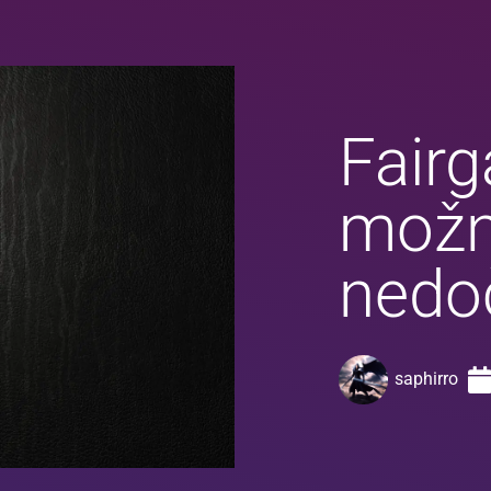
Fair
mož
nedo
saphirro