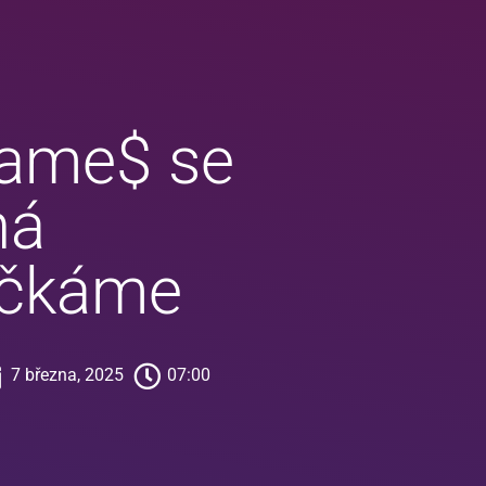
game$ se
ná
čkáme
7 března, 2025
07:00