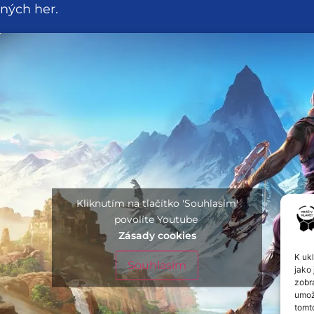
aných her.
Kliknutím na tlačítko 'Souhlasím'
povolíte Youtube
Zásady cookies
K uk
Souhlasím
jako 
zobr
umož
tomt