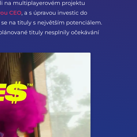
vali na multiplayerovém projektu
vou CEO
, a s úpravou investic do
 se na tituly s největším potenciálem.
plánované tituly nesplnily očekávání