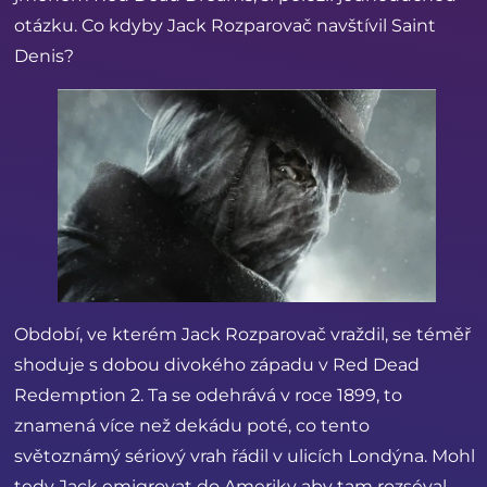
otázku. Co kdyby Jack Rozparovač navštívil Saint
Denis?
Období, ve kterém Jack Rozparovač vraždil, se téměř
shoduje s dobou divokého západu v Red Dead
Redemption 2. Ta se odehrává v roce 1899, to
znamená více než dekádu poté, co tento
světoznámý sériový vrah řádil v ulicích Londýna. Mohl
tedy Jack emigrovat do Ameriky aby tam rozséval