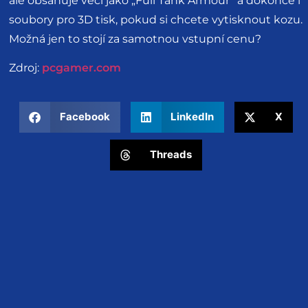
ale obsahuje věci jako „Full Tank Armour“ a dokonce i
soubory pro 3D tisk, pokud si chcete vytisknout kozu.
Možná jen to stojí za samotnou vstupní cenu?
Zdroj:
pcgamer.com
Facebook
LinkedIn
X
Threads