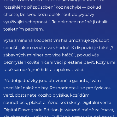
rozsáhlého přizpůsobení koz nechybí — pokud
chcete, lze svou kozu obléknout do „výbavy
využívající schopnosti“. Je dokonce možné ji obalit
toaletním papírem.
Výše zmíněná kooperativní hra umožňuje způsobit
spoušť, jakou uznáte za vhodné. K dispozici je také „7
zábavných miniher pro více hráčů“, pokud vás
bezmyšlenkovité ničení věcí přestane bavit. Kozy umí
také samozřejmě řídit a zapalovat věci.
Předobjednávky jsou otevřené a garantují vám
speciální nálož do hry. Rozhodnete-li se pro fyzickou
verzi, dostanete kozího plyšáka, kozí dům,
soundtrack, plakát a různé kozí skiny. Digitální verze
Digital Downgrade Edition je výrazně méně zajímavá,