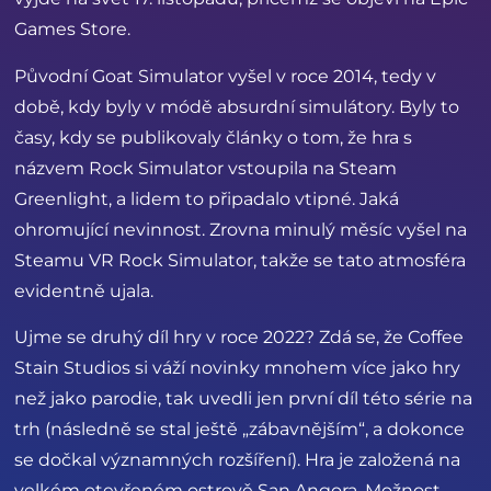
Games Store.
Původní Goat Simulator vyšel v roce 2014, tedy v
době, kdy byly v módě absurdní simulátory. Byly to
časy, kdy se publikovaly články o tom, že hra s
názvem Rock Simulator vstoupila na Steam
Greenlight, a lidem to připadalo vtipné. Jaká
ohromující nevinnost. Zrovna minulý měsíc vyšel na
Steamu VR Rock Simulator, takže se tato atmosféra
evidentně ujala.
Ujme se druhý díl hry v roce 2022? Zdá se, že Coffee
Stain Studios si váží novinky mnohem více jako hry
než jako parodie, tak uvedli jen první díl této série na
trh (následně se stal ještě „zábavnějším“, a dokonce
se dočkal významných rozšíření). Hra je založená na
velkém otevřeném ostrově San Angora. Možnost