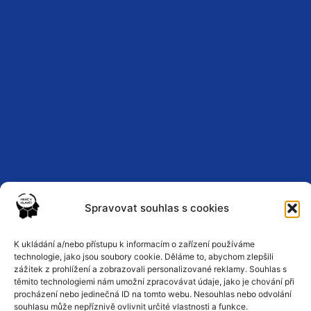
Spravovat souhlas s cookies
K ukládání a/nebo přístupu k informacím o zařízení používáme
Zásady ochrany osobních údajů
technologie, jako jsou soubory cookie. Děláme to, abychom zlepšili
zážitek z prohlížení a zobrazovali personalizované reklamy. Souhlas s
těmito technologiemi nám umožní zpracovávat údaje, jako je chování při
Podmínky a pravidla
procházení nebo jedinečná ID na tomto webu. Nesouhlas nebo odvolání
souhlasu může nepříznivě ovlivnit určité vlastnosti a funkce.