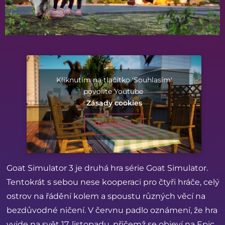
Kliknutím na tlačítko 'Souhlasím'
povolíte Youtube
Zásady cookies
Souhlasím
Goat Simulator 3 je druhá hra série Goat Simulator.
Tentokrát s sebou nese kooperaci pro čtyři hráče, celý
ostrov na řádění kolem a spoustu různých věcí na
bezdůvodné ničení. V červnu padlo oznámení, že hra
vyjde na svět 17. listopadu, přičemž se objeví na Epic