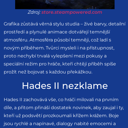
Zdroj:
store.steampowered.com
Grafika zůstává věrná stylu studia – živé barvy, detailní
prostředí a plynulé animace dotvářejí temnější
atmosféru. Atmosféra působí temněji, což ladí s
novým příběhem. Tvůrci mysleli i na přístupnost,
proto nechybí trvalá vylepšení mezi pokusy a
speciální režim pro hráče, kteří chtějí příběh spíše
prožít než bojovat s každou překážkou.
Hades II nezklame
Hades II zachovává vše, co hráči milovali na prvním
díle, a přitom přináší dostatek novinek, aby zaujal i ty,
kteří už podsvětí prozkoumali křížem krážem. Boje
jsou rychlé a napínavé, dialogy nabité emocemi a