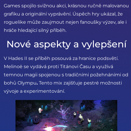
Games spojilo svižnou akci, krásnou ručně malovanou
grafiku a originální vyprávění. Úspěch hry ukázal, že
roguelike může zaujmout nejen fanoušky výzev, ale i
hráče hledající silný příběh.
Nové aspekty a vylepšení
V Hades II se příběh posouvá za hranice podsvětí.
Melinoë se vydává proti Titánovi Času a využívá
temnou magii spojenou s tradičními požehnáními od
bohů Olympu
.
Tento mix zajišťuje pestré možnosti
vývoje a experimentování.