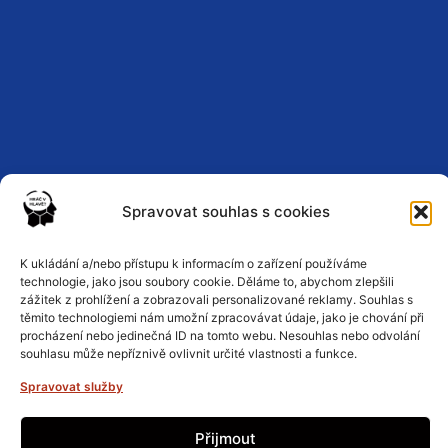
Spravovat souhlas s cookies
Zásady ochrany osobních údajů
K ukládání a/nebo přístupu k informacím o zařízení používáme
technologie, jako jsou soubory cookie. Děláme to, abychom zlepšili
zážitek z prohlížení a zobrazovali personalizované reklamy. Souhlas s
těmito technologiemi nám umožní zpracovávat údaje, jako je chování při
Podmínky a pravidla
procházení nebo jedinečná ID na tomto webu. Nesouhlas nebo odvolání
souhlasu může nepříznivě ovlivnit určité vlastnosti a funkce.
Zásady cookies
Spravovat služby
Přijmout