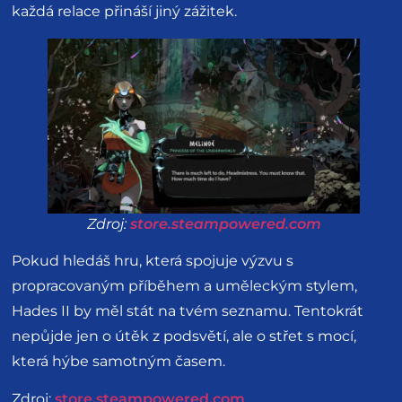
každá relace přináší jiný zážitek.
Zdroj:
store.steampowered.com
Pokud hledáš hru, která spojuje výzvu s
propracovaným příběhem a uměleckým stylem,
Hades II by měl stát na tvém seznamu. Tentokrát
nepůjde jen o útěk z podsvětí, ale o střet s mocí,
která hýbe samotným časem.
Zdroj:
store.steampowered.com