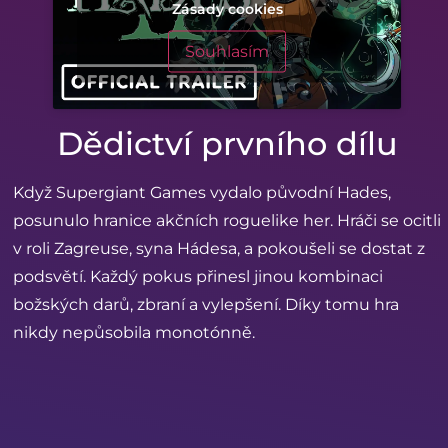
Zásady cookies
Souhlasím
Dědictví prvního dílu
Když Supergiant Games vydalo původní Hades,
posunulo hranice akčních roguelike her. Hráči se ocitli
v roli Zagreuse, syna Hádesa, a pokoušeli se dostat z
podsvětí. Každý pokus přinesl jinou kombinaci
božských darů, zbraní a vylepšení. Díky tomu hra
nikdy nepůsobila monotónně.