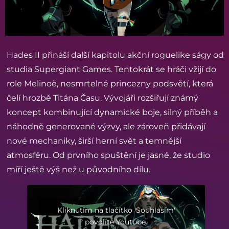
Hades II přináší další kapitolu akční roguelike ságy od
studia Supergiant Games. Tentokrát se hráči vžijí do
role Melinoë, nesmrtelné princezny podsvětí, která
čelí hrozbě Titána Času. Vývojáři rozšiřují známý
koncept kombinující dynamické boje, silný příběh a
náhodně generované výzvy, ale zároveň přidávají
nové mechaniky, širší herní svět a temnější
atmosféru. Od prvního spuštění je jasné, že studio
míří ještě výš než u původního dílu.
Kliknutím na tlačítko 'Souhlasím'
povolíte Youtube