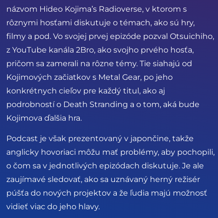
názvom Hideo Kojima’s Radioverse, v ktorom s
rôznymi hosťami diskutuje o témach, ako sú hry,
filmy a pod. Vo svojej prvej epizóde pozval Otsuichiho,
z YouTube kanála 2Bro, ako svojho prvého hosťa,
pričom sa zamerali na rôzne témy. Tie siahajú od
Kojimových začiatkov s Metal Gear, po jeho
konkrétnych cieľov pre každý titul, ako aj
podrobností o Death Stranding a o tom, aká bude
Kojimova ďalšia hra.
Podcast je však prezentovaný v japončine, takže
anglicky hovoriaci môžu mať problémy, aby pochopili,
o čom sa v jednotlivých epizódach diskutuje. Je ale
zaujímavé sledovať, ako sa uznávaný herný režisér
púšťa do nových projektov a že ľudia majú možnosť
vidieť viac do jeho hlavy.