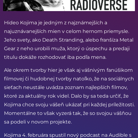
Hideo Kojima je jedným z najznámejších a
najuznávanejších mien v celom hernom priemysle.
Jeho svety, ako Death Stranding, alebo franšíza Metal
Gear z neho urobili muža, ktorý o úspechu a predaji
titulu dokáže rozhodovať iba podľa mena.
Ale okrem tvorby hier je však aj vášnivým
fanúšikom
filmovej či hudobnej tvorby natoľko, že na sociálnych
sieťach neustále uvádza zoznam najlepších filmov,
ktoré za aktuálny rok videl. Dalo by sa teda určiť, že
Kojima chce svoju vášeň ukázať pri každej príležitosti.
Momentálne to však vyzerá tak, že so svojou vášňou
sa podeli v novom projekte.
Kojima 4. februára spustil nový podcast na Audible s