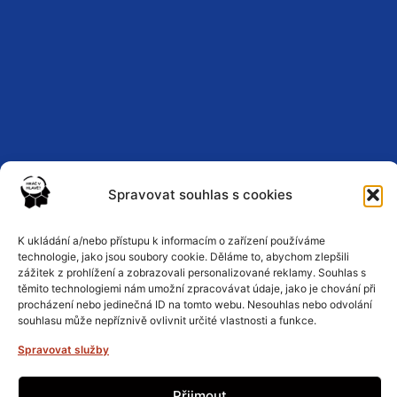
Spravovat souhlas s cookies
K ukládání a/nebo přístupu k informacím o zařízení používáme
Zásady ochrany osobních údajů
technologie, jako jsou soubory cookie. Děláme to, abychom zlepšili
zážitek z prohlížení a zobrazovali personalizované reklamy. Souhlas s
těmito technologiemi nám umožní zpracovávat údaje, jako je chování při
Podmínky a pravidla
procházení nebo jedinečná ID na tomto webu. Nesouhlas nebo odvolání
souhlasu může nepříznivě ovlivnit určité vlastnosti a funkce.
Spravovat služby
Zásady cookies
Přijmout