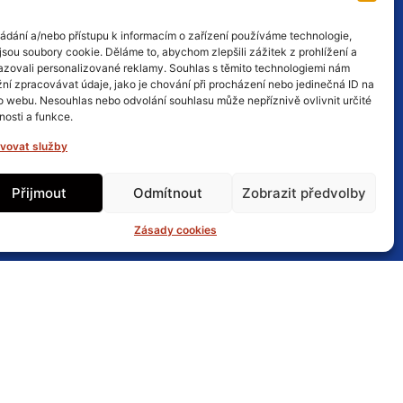
ládání a/nebo přístupu k informacím o zařízení používáme technologie,
jsou soubory cookie. Děláme to, abychom zlepšili zážitek z prohlížení a
 Games Store. Takže je možné, že
azovali personalizované reklamy. Souhlas s těmito technologiemi nám
ní zpracovávat údaje, jako je chování při procházení nebo jedinečná ID na
o webu. Nesouhlas nebo odvolání souhlasu může nepříznivě ovlivnit určité
nosti a funkce.
ení na předchozí hry je Assassin’s
vovat služby
ynamiku, ale když se dostane do
dnutí, které se jako celek vyplatí.“
Přijmout
Odmítnout
Zobrazit předvolby
Zásady cookies