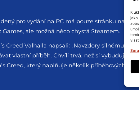
K uk
jako 
edený pro vydání na PC má pouze stránku na Epic
zobr
umož
pic Games, ale možná něco chystá Steamem.
tomt
vlast
s Creed Valhalla napsali: „Navzdory silnému napoj
Spra
vat vlastní příběh. Chvíli trvá, než si vybuduje d
’s Creed, který naplňuje několik příběhových rozho
X
Threads