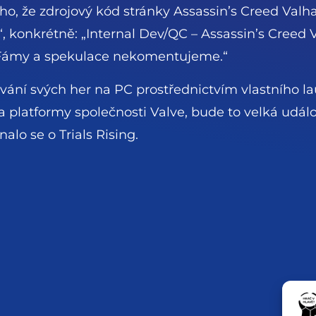
oho, že zdrojový kód stránky Assassin’s Creed Valh
 konkrétně: „Internal Dev/QC – Assassin’s Creed V
 „Fámy a spekulace nekomentujeme.“
vání svých her na PC prostřednictvím vlastního
 na platformy společnosti Valve, bude to velká udá
alo se o Trials Rising.