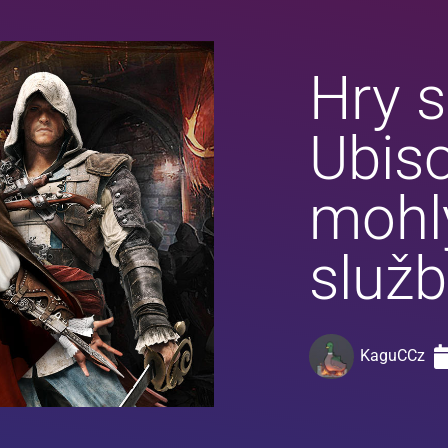
Hry s
Ubiso
mohly
služ
KaguCCz