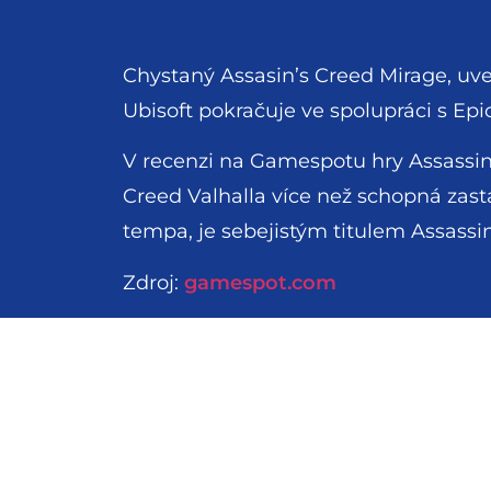
Chystaný Assasin’s Creed Mirage, uv
Ubisoft pokračuje ve spolupráci s E
V recenzi na Gamespotu hry Assassin’
Creed Valhalla více než schopná zastá
tempa, je sebejistým titulem Assassin
Zdroj:
gamespot.com
Facebook
LinkedIn