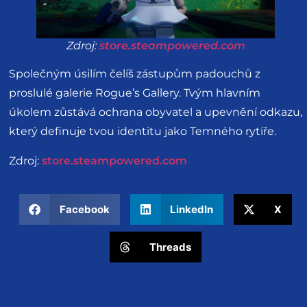
Zdroj:
store.steampowered.com
Společným úsilím čelíš zástupům padouchů z
proslulé galerie Rogue’s Gallery. Tvým hlavním
úkolem zůstává ochrana obyvatel a upevnění odkazu,
který definuje tvou identitu jako Temného rytíře.
Zdroj:
store.steampowered.com
Facebook
LinkedIn
X
Threads