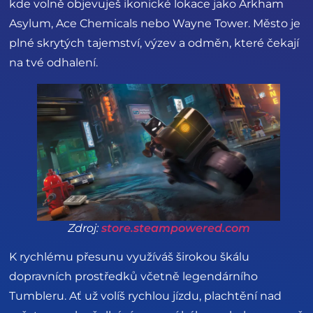
kde volně objevuješ ikonické lokace jako Arkham
Asylum, Ace Chemicals nebo Wayne Tower. Město je
plné skrytých tajemství, výzev a odměn, které čekají
na tvé odhalení.
Zdroj:
store.steampowered.com
K rychlému přesunu využíváš širokou škálu
dopravních prostředků včetně legendárního
Tumbleru. Ať už volíš rychlou jízdu, plachtění nad