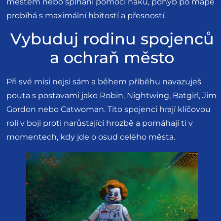
městem nebo šplhání pomocí háku, pohyb po mapě
probíhá s maximální hbitostí a přesností.
Vybuduj rodinu spojenců
a ochraň město
Při své misi nejsi sám a během příběhu navazuješ
pouta s postavami jako Robin, Nightwing, Batgirl, Jim
Gordon nebo Catwoman. Tito spojenci hrají klíčovou
roli v boji proti narůstající hrozbě a pomáhají ti v
momentech, kdy jde o osud celého města.