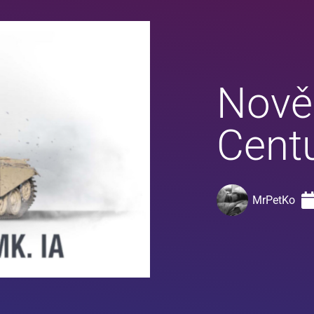
Nově 
Centu
MrPetKo