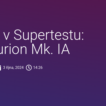
v Supertestu:
rion Mk. IA
3 října, 2024
14:26