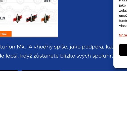
K uk
jako 
zobr
umož
tomt
vlast
Spra
nturion Mk. IA vhodný spíše, jako podpora, každo
e lepší, když zůstanete blízko svých spoluhráčů.
X
Threads