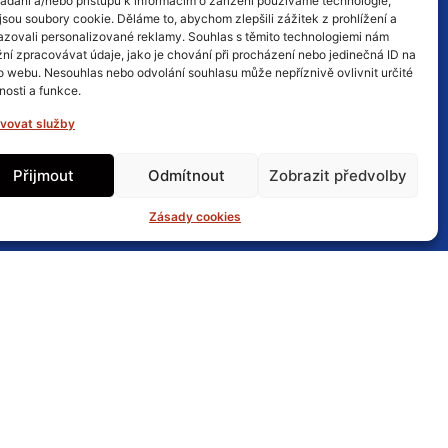
ládání a/nebo přístupu k informacím o zařízení používáme technologie,
jsou soubory cookie. Děláme to, abychom zlepšili zážitek z prohlížení a
azovali personalizované reklamy. Souhlas s těmito technologiemi nám
ní zpracovávat údaje, jako je chování při procházení nebo jedinečná ID na
o webu. Nesouhlas nebo odvolání souhlasu může nepříznivě ovlivnit určité
nosti a funkce.
vovat služby
pádně v případě potřeby může
Přijmout
Odmítnout
Zobrazit předvolby
Zásady cookies