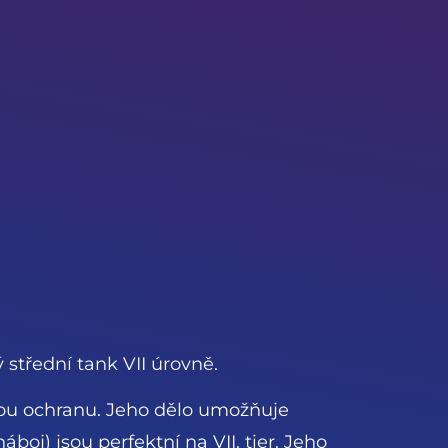
 střední tank VII úrovně.
nou ochranu. Jeho dělo umožňuje
oj) jsou perfektní na VII. tier. Jeho