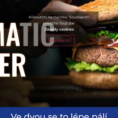
Kliknutím na tlačítko 'Souhlasím'
povolíte Youtube
Zásady cookies
Souhlasím
Ve dvou se to lépe pálí