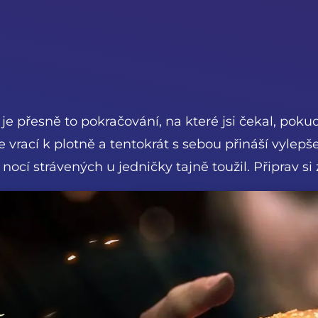
je přesně to pokračování, na které jsi čekal, poku
e vrací k plotně a tentokrát s sebou přináší vylep
ocí strávených u jedničky tajně toužil. Připrav si 