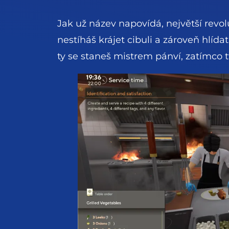
Jak už název napovídá, největší revol
nestíháš krájet cibuli a zároveň hlída
ty se staneš mistrem pánví, zatímco t