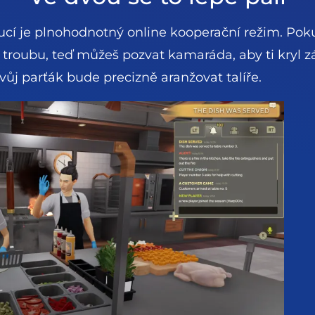
ucí je plnohodnotný online kooperační režim. Pokud
t troubu, teď můžeš pozvat kamaráda, aby ti kryl zá
vůj parťák bude precizně aranžovat talíře.