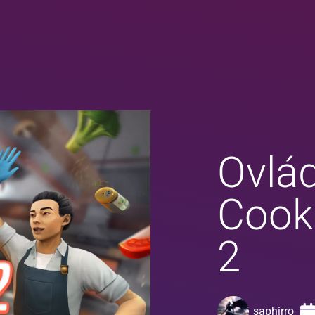
Ovlád
Cook
2
saphirro