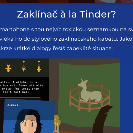
Zaklínač à la Tinder?
y smartphone s tou nejvíc toxickou seznamkou na s
léká ho do stylového zaklínačského kabátu. Jako 
rze krátké dialogy řešíš zapeklité situace.