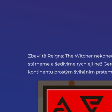
Zbaví tě Reigns: The Witcher nekoneč
stárneme a šedivíme rychleji než Ge
kontinentu prostým šviháním prstem