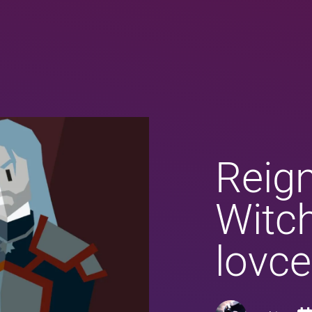
Reign
Witch
lovce