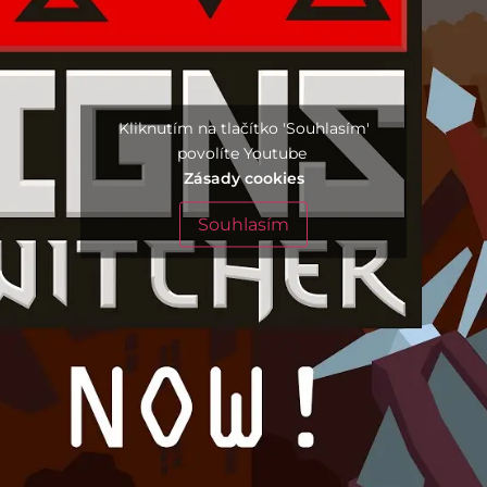
Kliknutím na tlačítko 'Souhlasím'
povolíte Youtube
Zásady cookies
Souhlasím