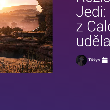
Jedi:
z Cal
udělat
Tikkyn