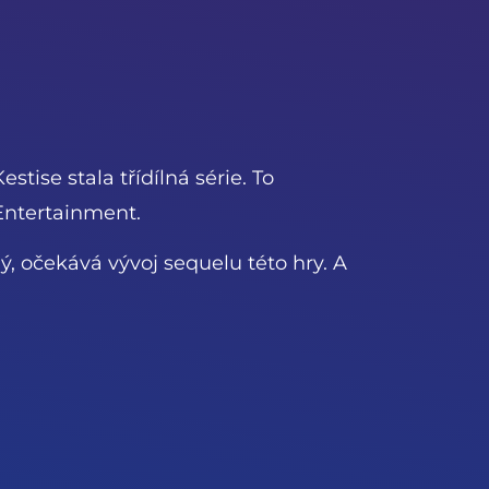
tise stala třídílná série. To
Entertainment.
, očekává vývoj sequelu této hry. A