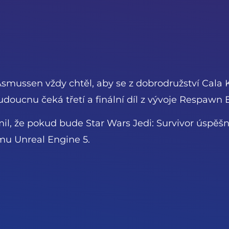
Asmussen vždy chtěl, aby se z dobrodružství Cala Kes
oucnu čeká třetí a finální díl z vývoje Respawn 
, že pokud bude Star Wars Jedi: Survivor úspěšný
omu Unreal Engine 5.