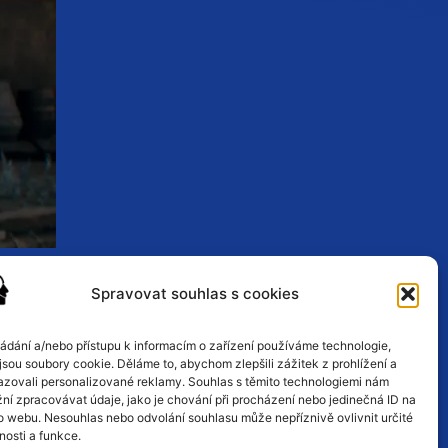
Spravovat souhlas s cookies
ace, what the stakes were going to
t, and how the crew was going to
ládání a/nebo přístupu k informacím o zařízení používáme technologie,
jsou soubory cookie. Děláme to, abychom zlepšili zážitek z prohlížení a
azovali personalizované reklamy. Souhlas s těmito technologiemi nám
ní zpracovávat údaje, jako je chování při procházení nebo jedinečná ID na
o webu. Nesouhlas nebo odvolání souhlasu může nepříznivě ovlivnit určité
nosti a funkce.
or odehrávat, co bude v sázce, jaký