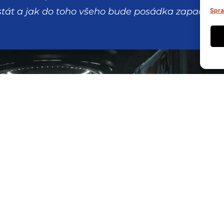
 stát a jak do toho všeho bude posádka zapadat
Spra