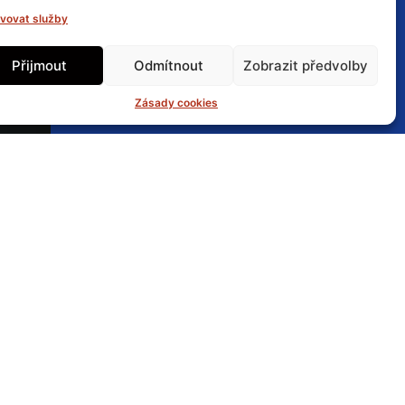
. A máme nápady, co bychom mohli
vovat služby
Přijmout
Odmítnout
Zobrazit předvolby
Zásady cookies