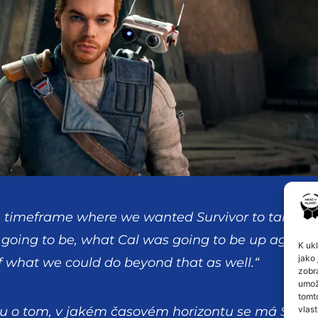
e timeframe where we wanted Survivor to take pl
going to be, what Cal was going to be up agains
K uk
jako 
of what we could do beyond that as well.“
zobr
umož
tomt
vlast
u o tom, v jakém časovém horizontu se má Surviv