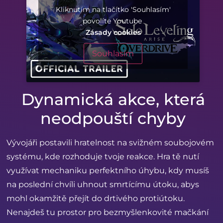
Kliknutím na tlačítko 'Souhlasím'
povolíte Youtube
Zásady cookies
Souhlasím
Dynamická akce, která
neodpouští chyby
Vývojáři postavili hratelnost na svižném soubojovém
systému, kde rozhoduje tvoje reakce. Hra tě nutí
využívat mechaniku perfektního úhybu, kdy musíš
na poslední chvíli uhnout smrtícímu útoku, abys
mohl okamžitě přejít do drtivého protiútoku.
Nenajdeš tu prostor pro bezmyšlenkovité mačkání