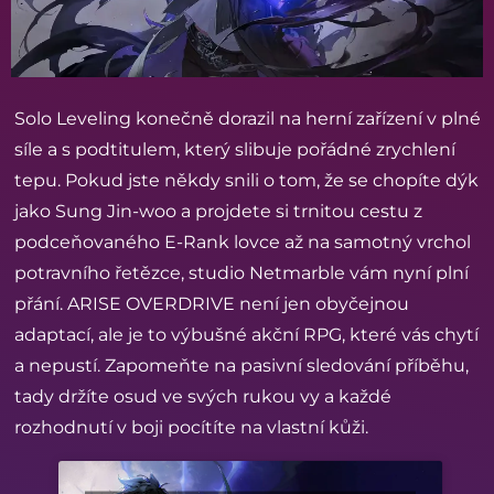
Solo Leveling konečně dorazil na herní zařízení v plné
síle a s podtitulem, který slibuje pořádné zrychlení
tepu. Pokud jste někdy snili o tom, že se chopíte dýk
jako Sung Jin-woo a projdete si trnitou cestu z
podceňovaného E-Rank lovce až na samotný vrchol
potravního řetězce, studio Netmarble vám nyní plní
přání. ARISE OVERDRIVE není jen obyčejnou
adaptací, ale je to výbušné akční RPG, které vás chytí
a nepustí. Zapomeňte na pasivní sledování příběhu,
tady držíte osud ve svých rukou vy a každé
rozhodnutí v boji pocítíte na vlastní kůži.