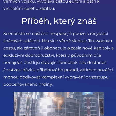
věrných vojáků, vyvolává čistou euforii a patří k
vrcholům celého zážitku.
Příběh, který znáš
Scenáristé se naštěstí nespokojili pouze s recyklací
známých událostí. Hra sice věrně sleduje Jin-wooovu
cestu, ale zároveň ji obohacuje o zcela nové kapitoly a
exkluzivní dobrodružství, která v původním díle
nenajdeš. Jestli jsi stávající fanoušek, tak dostaneš
čerstvou dávku příběhového pozadí, zatímco nováčci
mohou obdivovat komplexní vyprávění o vzestupu
podceňovaného hrdiny.