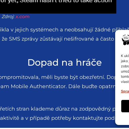
Zdroj:
x.com
ikla v jejich systémech a neobsahují žádné přihlaš
, že SMS zprávy zůstávají nešifrované a často proch
K uk
Dopad na hráče
jako 
zobr
umož
ekompromitovala, měli byste být obezřetní. Doporuč
tomt
vlast
eam Mobile Authenticator. Dále buďte opatrní při
Spra
řetích stran klademe důraz na zodpovědný příst
é aktivitě a v případě potřeby kontaktujte podporu