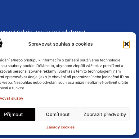
ovací údaje, hesla ani platební
ázejí několika poskytovateli, což
Spravovat souhlas s cookies
ládání a/nebo přístupu k informacím o zařízení používáme technologie,
jsou soubory cookie. Děláme to, abychom zlepšili zážitek z prohlížení a
azovali personalizované reklamy. Souhlas s těmito technologiemi nám
ní zpracovávat údaje, jako je chování při procházení nebo jedinečná ID na
uje se změnit heslo a aktivovat
o webu. Nesouhlas nebo odvolání souhlasu může nepříznivě ovlivnit určité
nosti a funkce.
 přijímání nevyžádaných
vovat služby
Přijmout
Odmítnout
Zobrazit předvolby
up k osobním údajům. Pravidelně
 Steamu.
Zásady cookies