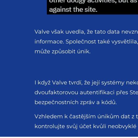
Valve však uvedla, že tato data nevzn
informace. Společnost také vysvětlila
může způsobit únik.
I když Valve tvrdí, že její systémy n
dvoufaktorovou autentifikaci přes St
bezpečnostních zpráv a kódů.
Vzhledem k častějším únikům dat z t
kontrolujte svůj účet kvůli neobvykl