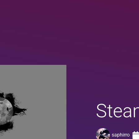
Steam
saphirro