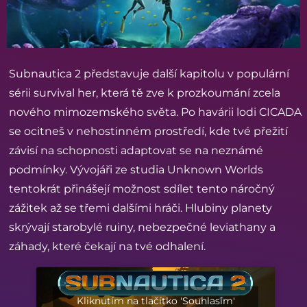
Subnautica 2 představuje další kapitolu v populární
sérii survival her, která tě zve k prozkoumání zcela
nového mimozemského světa. Po havárii lodi CICADA
se ocitneš v nehostinném prostředí, kde tvé přežití
závisí na schopnosti adaptovat se na neznámé
podmínky. Vývojáři ze studia Unknown Worlds
tentokrát přinášejí možnost sdílet tento náročný
zážitek až se třemi dalšími hráči. Hlubiny planety
skrývají starobylé ruiny, nebezpečné leviathany a
záhady, které čekají na tvé odhalení.
Kliknutím na tlačítko 'Souhlasím'