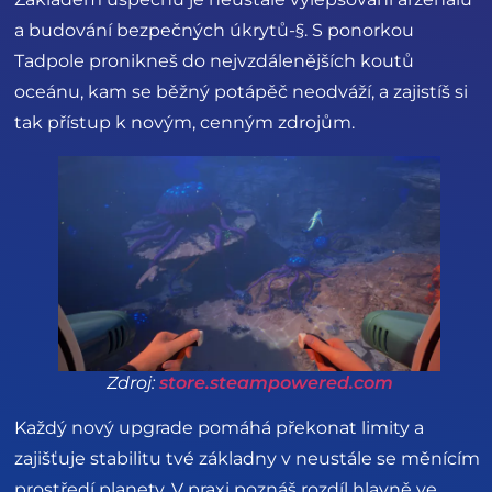
a budování bezpečných úkrytů-§. S ponorkou
Tadpole pronikneš do nejvzdálenějších koutů
oceánu, kam se běžný potápěč neodváží, a zajistíš si
tak přístup k novým, cenným zdrojům.
Zdroj:
store.steampowered.com
Každý nový upgrade pomáhá překonat limity a
zajišťuje stabilitu tvé základny v neustále se měnícím
prostředí planety. V praxi poznáš rozdíl hlavně ve