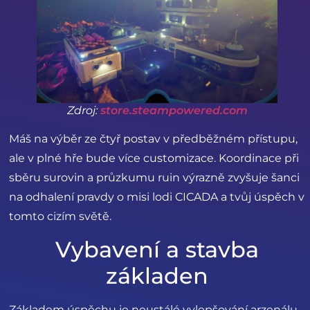
Zdroj:
store.steampowered.com
Máš na výběr ze čtyř postav v předběžném přístupu,
ale v plné hře bude více customizace. Koordinace při
sběru surovin a průzkumu ruin výrazně zvyšuje šanci
na odhalení pravdy o misi lodi CICADA a tvůj úspěch v
tomto cizím světě.
Vybavení a stavba
základen
Základem úspěchu je neustálé vylepšování arzenálu