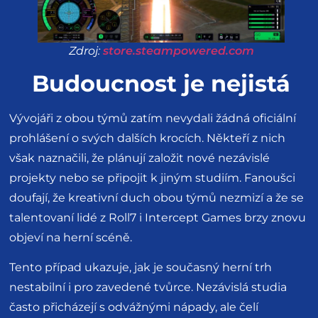
Zdroj:
store.steampowered.com
Budoucnost je nejistá
Vývojáři z obou týmů zatím nevydali žádná oficiální
prohlášení o svých dalších krocích. Někteří z nich
však naznačili, že plánují založit nové nezávislé
projekty nebo se připojit k jiným studiím. Fanoušci
doufají, že kreativní duch obou týmů nezmizí a že se
talentovaní lidé z Roll7 i Intercept Games brzy znovu
objeví na herní scéně.
Tento případ ukazuje, jak je současný herní trh
nestabilní i pro zavedené tvůrce. Nezávislá studia
často přicházejí s odvážnými nápady, ale čelí