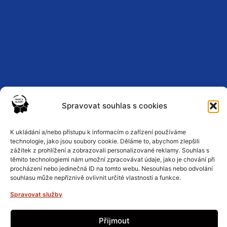
Spravovat souhlas s cookies
K ukládání a/nebo přístupu k informacím o zařízení používáme
Zásady ochrany osobních údajů
technologie, jako jsou soubory cookie. Děláme to, abychom zlepšili
zážitek z prohlížení a zobrazovali personalizované reklamy. Souhlas s
těmito technologiemi nám umožní zpracovávat údaje, jako je chování při
Podmínky a pravidla
procházení nebo jedinečná ID na tomto webu. Nesouhlas nebo odvolání
souhlasu může nepříznivě ovlivnit určité vlastnosti a funkce.
Spravovat služby
Zásady cookies
Přijmout