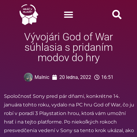
Vývojári God of War
súhlasia s pridaním
modov do hry
Malnic
20 ledna, 2022
16:51
Spoločnosť Sony pred pár dňami, konkrétne 14.
januára tohto roku, vydalo na PC hru God of War, čo ju
robí v poradí 3 Playstation hrou, ktorá vám umožní
hrať i na tejto platforme. Po niekoľkých rokoch
presvedčenia vedení v Sony sa tento krok ukázal, ako