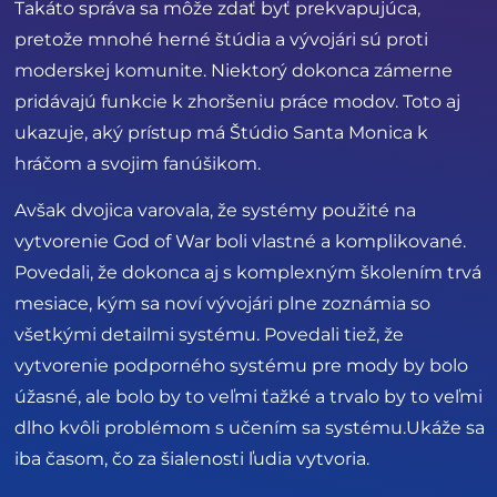
Takáto správa sa môže zdať byť prekvapujúca,
pretože mnohé herné štúdia a vývojári sú proti
moderskej komunite. Niektorý dokonca zámerne
pridávajú funkcie k zhoršeniu práce modov. Toto aj
ukazuje, aký prístup má Štúdio Santa Monica k
hráčom a svojim fanúšikom.
Avšak dvojica varovala, že systémy použité na
vytvorenie God of War boli vlastné a komplikované.
Povedali, že dokonca aj s komplexným školením trvá
mesiace, kým sa noví vývojári plne zoznámia so
všetkými detailmi systému. Povedali tiež, že
vytvorenie podporného systému pre mody by bolo
úžasné, ale bolo by to veľmi ťažké a trvalo by to veľmi
dlho kvôli problémom s učením sa systému.Ukáže sa
iba časom, čo za šialenosti ľudia vytvoria.