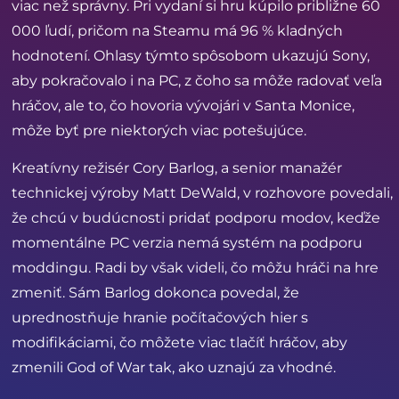
viac než správny. Pri vydaní si hru kúpilo približne 60
000 ľudí, pričom na Steamu má 96 % kladných
hodnotení. Ohlasy týmto spôsobom ukazujú Sony,
aby pokračovalo i na PC, z čoho sa môže radovať veľa
hráčov, ale to, čo hovoria vývojári v Santa Monice,
môže byť pre niektorých viac potešujúce.
Kreatívny režisér Cory Barlog, a senior manažér
technickej výroby Matt DeWald, v rozhovore povedali,
že chcú v budúcnosti pridať podporu modov, keďže
momentálne PC verzia nemá systém na podporu
moddingu. Radi by však videli, čo môžu hráči na hre
zmeniť. Sám Barlog dokonca povedal, že
uprednostňuje hranie počítačových hier s
modifikáciami, čo môžete viac tlačíť hráčov, aby
zmenili God of War tak, ako uznajú za vhodné.