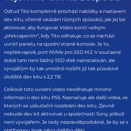
Odtud Tito kompletně prochází nabídky a nastavení
dev kitu, včetně ukázání různých způsobů, jak jej lze
aktivovat, aby fungoval. Video končí velkým
„překvapením“, kdy Tito odhaluje, co se nachází
uvnitř panelu na spodní straně konzole. Je to,
nepřekvapivě, port NVMe pro SSD M.2. V současné
době tam není žádný SSD disk nainstalován, ale
vývojářům by tak umožnil rozšířit již tak působivé
úložiště dev kitu s 2,2 TB.
Celkově toto úvodní video neodhaluje mnoho
informací o dev kitu PS5. Naznačuje ale další videa, ve
kterých se uskuteční rozebrání dev kitu. Zjevně
nebude dev kit aktivovat u společnosti Sony, jelikož
není vývojářem. Je tedy nepravděpodobné, že by se s
platformou jinak něco dalšího dělo.