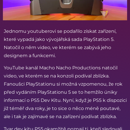
Jednomu youtuberovi se podařilo získat zařízení,
které vypadá jako vývojářská sada PlayStation 5.
Natočil o něm video, ve kterém se zabývá jeho
designem a funkcemi.
YouTube kanál Macho Nacho Productions natočil
video, ve kterém se na konzoli podíval zblízka.
Fanoušci PlayStationu si možná vzpomenou, že rok
před vydáním PlayStationu 5 se to hemžilo úniky
informací o PS5 Dev Kitu. Nyní, když je PS5 k dispozici
již téměř dva roky, je to sice o něco méně poutavé,
ale i tak je zajímavé se na zařízení podívat zblízka.
Tvar dev kitu PS5 okamžitě poznají ti, kteří sledovali