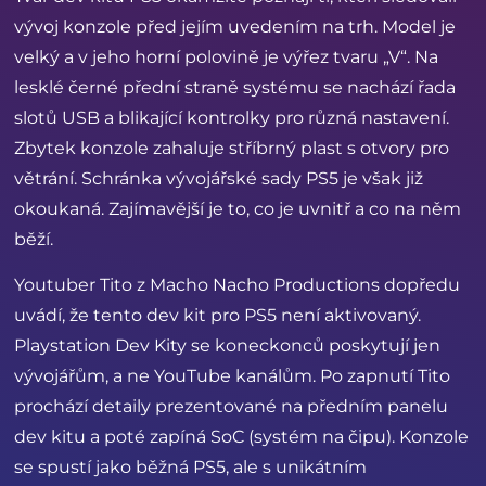
vývoj konzole před jejím uvedením na trh. Model je
velký a v jeho horní polovině je výřez tvaru „V“. Na
lesklé černé přední straně systému se nachází řada
slotů USB a blikající kontrolky pro různá nastavení.
Zbytek konzole zahaluje stříbrný plast s otvory pro
větrání. Schránka vývojářské sady PS5 je však již
okoukaná. Zajímavější je to, co je uvnitř a co na něm
běží.
Youtuber Tito z Macho Nacho Productions dopředu
uvádí, že tento dev kit pro PS5 není aktivovaný.
Playstation Dev Kity se koneckonců poskytují jen
vývojářům, a ne YouTube kanálům. Po zapnutí Tito
prochází detaily prezentované na předním panelu
dev kitu a poté zapíná SoC (systém na čipu). Konzole
se spustí jako běžná PS5, ale s unikátním