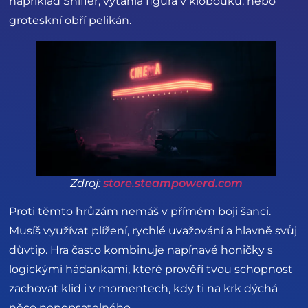
například Sniffer, vytáhlá figura v klobouku, nebo
groteskní obří pelikán.
Zdroj:
store.steampowerd.com
Proti těmto hrůzám nemáš v přímém boji šanci.
Musíš využívat plížení, rychlé uvažování a hlavně svůj
důvtip. Hra často kombinuje napínavé honičky s
logickými hádankami, které prověří tvou schopnost
zachovat klid i v momentech, kdy ti na krk dýchá
něco nepopsatelného.