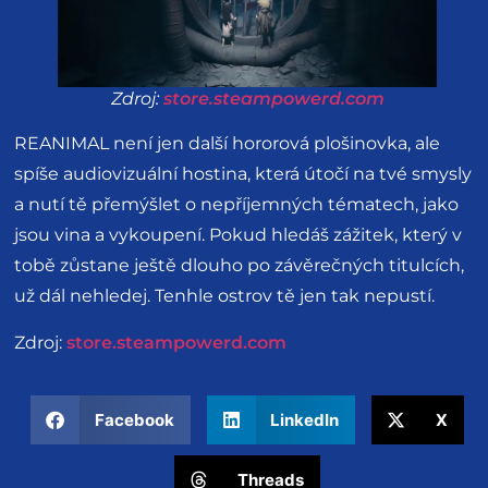
Zdroj:
store.steampowerd.com
REANIMAL není jen další hororová plošinovka, ale
spíše audiovizuální hostina, která útočí na tvé smysly
a nutí tě přemýšlet o nepříjemných tématech, jako
jsou vina a vykoupení. Pokud hledáš zážitek, který v
tobě zůstane ještě dlouho po závěrečných titulcích,
už dál nehledej. Tenhle ostrov tě jen tak nepustí.
Zdroj:
store.steampowerd.com
Facebook
LinkedIn
X
Threads