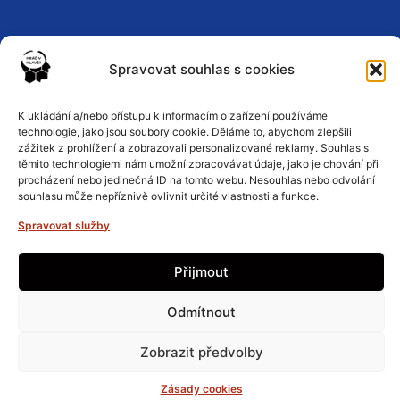
Spravovat souhlas s cookies
Zásady ochrany osobních údajů
K ukládání a/nebo přístupu k informacím o zařízení používáme
technologie, jako jsou soubory cookie. Děláme to, abychom zlepšili
zážitek z prohlížení a zobrazovali personalizované reklamy. Souhlas s
těmito technologiemi nám umožní zpracovávat údaje, jako je chování při
Podmínky a pravidla
procházení nebo jedinečná ID na tomto webu. Nesouhlas nebo odvolání
souhlasu může nepříznivě ovlivnit určité vlastnosti a funkce.
Spravovat služby
Zásady cookies
Přijmout
Odmítnout
Zobrazit předvolby
Vytvořilo
esogames.cz
Zásady cookies