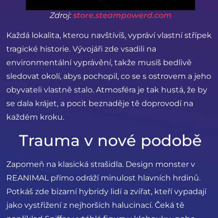
Zdroj:
store.steampowerd.com
Každá lokalita, kterou navštívíš, vypráví vlastní střípek
tragické historie. Vývojáři zde vsadili na
environmentální vyprávění, takže musíš bedlivě
sledovat okolí, abys pochopil, co se s ostrovem a jeho
obyvateli vlastně stalo. Atmosféra je tak hustá, že by
se dala krájet, a pocit beznaděje tě doprovodí na
každém kroku.
Trauma v nové podobě
Zapomeň na klasická strašidla. Design monster v
REANIMAL přímo odráží minulost hlavních hrdinů.
Potkáš zde bizarní hybridy lidí a zvířat, kteří vypadají
jako vystřižení z nejhorších halucinací. Čeká tě