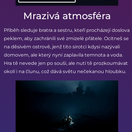
Mrazivá atmosféra
Příběh sleduje bratra a sestru, kteří procházejí doslova
peklem, aby zachránili své zmizelé přátele. Ocitneš se
na děsivém ostrově, jenž tito sirotci kdysi nazývali
domovem, ale který nyní zaplavila temnota a voda.
Hra tě nevede jen po souši, ale nutí tě prozkoumávat
okolí i na člunu, což dává světu nečekanou hloubku.